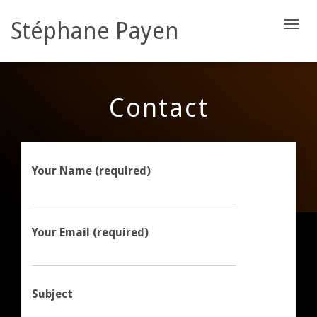
Stéphane Payen
D
É
P
L
I
Contact
E
R
L
A
N
Your Name (required)
A
V
I
G
A
Your Email (required)
T
I
O
N
Subject