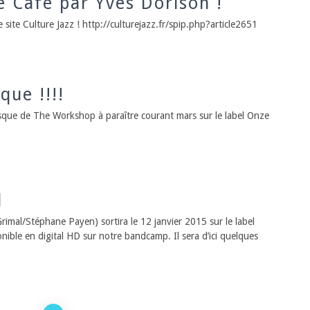
 Café par Yves Dorison !
e site Culture Jazz ! http://culturejazz.fr/spip.php?article2651
ue !!!!
isque de The Workshop à paraître courant mars sur le label Onze
l
imal/Stéphane Payen) sortira le 12 janvier 2015 sur le label
nible en digital HD sur notre bandcamp. Il sera d’ici quelques