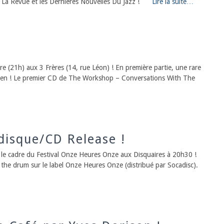
 La Revue et les Dernières Nouvelles Du Jazz !
Lire la suite…
 (21h) aux 3 Frères (14, rue Léon) ! En première partie, une rare
sen ! Le premier CD de The Workshop – Conversations With The
disque/CD Release !
le cadre du Festival Onze Heures Onze aux Disquaires à 20h30 !
h the drum sur le label Onze Heures Onze (distribué par Socadisc).